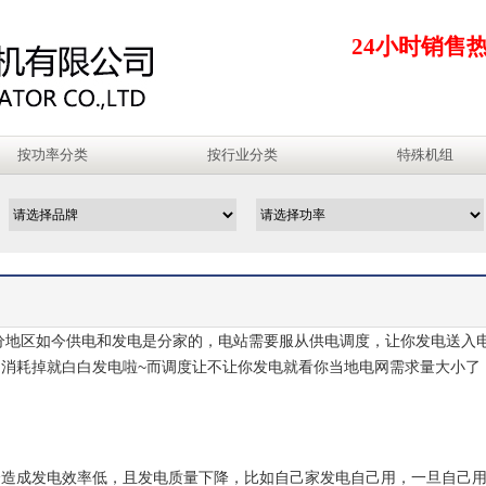
24小时销售
按功率分类
按行业分类
特殊机组
分地区如今供电和发电是分家的，电站需要服从供电调度，让你发电送入
消耗掉就白白发电啦~而调度让不让你发电就看你当地电网需求量大小了
会造成发电效率低，且发电质量下降，比如自己家发电自己用，一旦自己