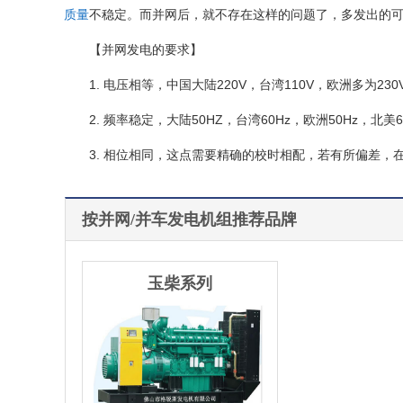
质量
不稳定。而并网后，就不存在这样的问题了，多发出的
【并网发电的要求】
1. 电压相等，中国大陆220V，台湾110V，欧洲多为230
2. 频率稳定，大陆50HZ，台湾60Hz，欧洲50Hz，北美6
3. 相位相同，这点需要精确的校时相配，若有所偏差，
按并网/并车发电机组推荐品牌
玉柴系列