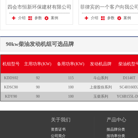
四会市恒新环保建材有限公司
菲律宾的一个客户向我公
向我公司购买一台350KW上海
买一台50KW康明斯静音
介绍
参数
案例
介绍
参数
案例
东风发电机组
机组
90kw柴油发动机组可选品牌
机组型号
主用功率(KW)
备用功率(KW)
发动机品牌
柴油机型
KDDS92
92
115
斗山系列
D1146T
KDSC90
90
100
上柴股份系列
SC4H160D
KDY90
90
100
玉柴系列
YC6B155L-D
关于我们
产品中心
资质证书
按品牌分类
公司简介
按功率分类