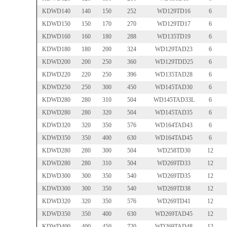
KDWD140
140
150
252
WD129TD16
6
KDWD150
150
170
270
WD129TD17
6
KDWD160
160
180
288
WD135TD19
6
KDWD180
180
200
324
WD129TAD23
6
KDWD200
200
250
360
WD129TDD25
6
KDWD220
220
250
396
WD135TAD28
6
KDWD250
250
300
450
WD145TAD30
6
KDWD280
280
310
504
WD145TAD33L
6
KDWD280
280
320
504
WD145TAD35
6
KDWD320
320
350
576
WD164TAD43
6
KDWD350
350
400
630
WD164TAD45
6
KDWD280
280
300
504
WD258TD30
12
KDWD280
280
310
504
WD269TD33
12
KDWD300
300
350
540
WD269TD35
12
KDWD300
300
350
540
WD269TD38
12
KDWD320
320
350
576
WD269TD41
12
KDWD350
350
400
630
WD269TAD45
12
KDWD400
400
450
720
WD269TAD48
12