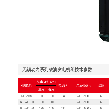
无锡动力系列柴油发电机组技术参数
输出功率(KW)
机组型号
电流(A)
柴油机型号
缸数
主用
备用
KDWD80
80
100
144
WD129D11
6
KDWD100
100
110
180
WD129D11
6
KDWD120
120
130
216
WD150D15
6