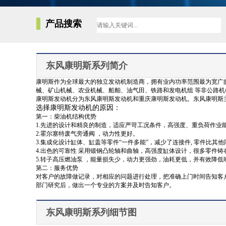
产品搜索
东风康明斯系列简介
康明斯作为全球最大的独立发动机制造商，拥有业内功率范围最为宽广的柴
械、矿山机械、农业机械、船舶、油气田、铁路和发电机组 等非公路机
康明斯发动机分为东风康明斯发动机和重庆康明斯发动机。东风康明斯主要致力
选择康明斯发动机的原因：
第一：柴油机结构优势
1.先进的设计和精良的制造，适应严苛工况条件，高强度、重负荷作业
2.霍尔塞特废气旁通阀 ，动力性更好。
3.集成化设计缸体、缸盖等零件“一件多能”，减少了连接件, 零件比其
4.出色的可靠性 采用锻钢凸轮轴和曲轴，高强度缸体设计，很多零件
5.转子高压燃油泵 ，能量损失少，动力更强劲，油耗更低，并有效降低
第二：服务优势
对客户的故障做记录，对相应的问题进行处理，把准确上门时间告知客户
部门研究后，做出一个专业的方案并及时告知客户。
东风康明斯系列细节图