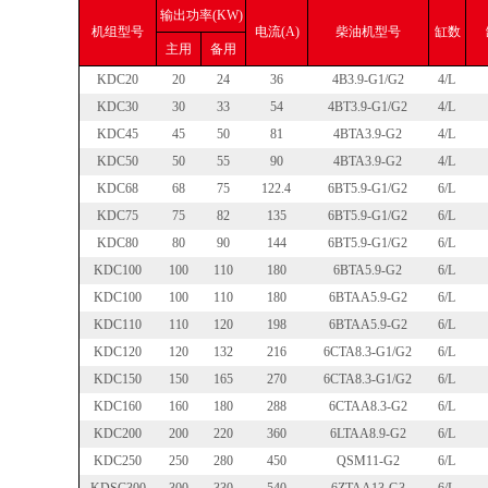
输出功率(KW)
机组型号
电流(A)
柴油机型号
缸数
主用
备用
KDC20
20
24
36
4B3.9-G1/G2
4/L
KDC30
30
33
54
4BT3.9-G1/G2
4/L
KDC45
45
50
81
4BTA3.9-G2
4/L
KDC50
50
55
90
4BTA3.9-G2
4/L
KDC68
68
75
122.4
6BT5.9-G1/G2
6/L
KDC75
75
82
135
6BT5.9-G1/G2
6/L
KDC80
80
90
144
6BT5.9-G1/G2
6/L
KDC100
100
110
180
6BTA5.9-G2
6/L
KDC100
100
110
180
6BTAA5.9-G2
6/L
KDC110
110
120
198
6BTAA5.9-G2
6/L
KDC120
120
132
216
6CTA8.3-G1/G2
6/L
KDC150
150
165
270
6CTA8.3-G1/G2
6/L
KDC160
160
180
288
6CTAA8.3-G2
6/L
KDC200
200
220
360
6LTAA8.9-G2
6/L
KDC250
250
280
450
QSM11-G2
6/L