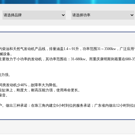
油和天然气发动机产品线，排量涵盖1.4～91升，功率范围31～3500kw，广泛
械设备。
于小功率的发动机，其功率范围在：31-680kw。而重庆康明斯则着重在680-35
能力强。
他同类发动机少40%，故障率大为降低。
铸在缸体上，刚度大，耐高压能力强，使用寿命更长。
噪音。
。做出三种承诺：在珠三角内建立6小时到位的服务承诺；广东省内做出12小时到位