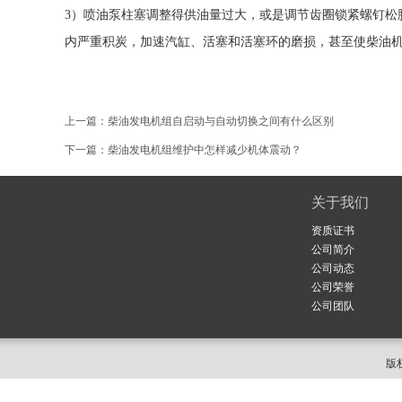
3）喷油泵柱塞调整得供油量过大，或是调节齿圈锁紧螺钉松
内严重积炭，加速汽缸、活塞和活塞环的磨损，甚至使柴油机
上一篇：
柴油发电机组自启动与自动切换之间有什么区别
下一篇：
柴油发电机组维护中怎样减少机体震动？
关于我们
资质证书
公司简介
公司动态
公司荣誉
公司团队
版