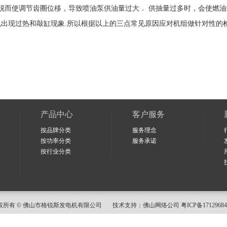
脱而使调节齿圈位移，导致喷油泵供油量过大． 供抽量过多时，会使燃
出现过热和敲缸现象.所以根据以上的三点常见原因应对机组做针对性的
产品中心
客户服务
按品牌分类
服务理念
按功率分类
服务承诺
按行业分类
权所有 © 佛山市格锐斯发电机有限公司 技术支持：
佛山网络公司
粤ICP备171296