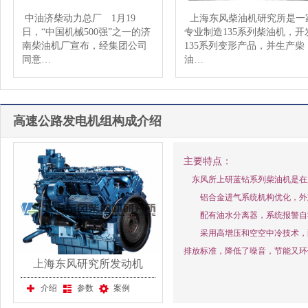
中油济柴动力总厂 1月19
上海东风柴油机研究所是一
日，“中国机械500强”之一的济
专业制造135系列柴油机，开
南柴油机厂宣布，经集团公司
135系列变形产品，并生产柴
同意…
油…
高速公路发电机组构成介绍
主要特点：
东风所上研蓝钻系列柴油机是在
铝合金进气系统机构优化，外观
配有油水分离器，系统报警自我
采用高增压和空空中冷技术，配以
排放标准，降低了噪音，节能又环
上海东风研究所发动机
介绍
参数
案例