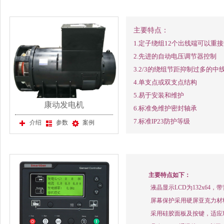
主要特点：
1.定子绕组12个出线端可以重
2.先进的自动电压调节器控制
3.2/3的绕组节距抑制过多的中
4.单支点或双支点结构
5.易于安装和维护
康动发电机
6.标准免维护密封轴承
7.标准IP23防护等级
介绍
参数
案例
主要特点如下：
液晶显示LCD为132x6
屏幕保护采用硬屏亚克力材
采用硅胶面板及按键，适应