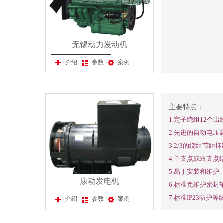
无锡动力发动机
介绍
参数
案例
主要特点：
1.定子绕组12个
2.先进的自动电压
3.2/3的绕组节
4.单支点或双支点
5.易于安装和维护
康动发电机
6.标准免维护密封
7.标准IP23防护等
介绍
参数
案例