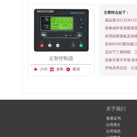
主要特点如下：
液晶显示LCD为1
屏幕保护采用硬屏
采用硅胶面板及按
具有RS485通讯接
适合于三相四线、三相三
众智控制器
采集并显示市电/
市电具有过压、欠
介绍
参数
案例
关于我们
资质证书
公司简介
公司动态