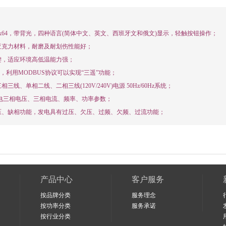
32x64，带背光，四种语言(简体中文、英文、西班牙文和俄文)显示，轻触按钮操作；
亚克力材料，耐磨及耐划伤性能好；
键，适应环境高低温能力强；
口，利用MODBUS协议可以实现“三遥”功能；
线、单相二线、二相三线(120V/240V)电源 50Hz/60Hz系统；
发电三相电压、三相电流、频率、功率参数；
压、缺相功能，发电具有过压、欠压、过频、欠频、过流功能；
产品中心
客户服务
按品牌分类
服务理念
按功率分类
服务承诺
按行业分类