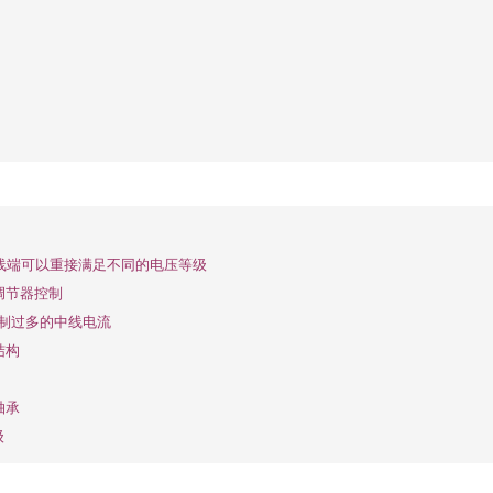
出线端可以重接满足不同的电压等级
调节器控制
距抑制过多的中线电流
结构
轴承
级